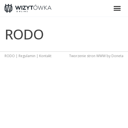
menu
RODO
RODO
|
Regulamin
|
Kontakt
Tworzenie stron WWW
by Doneta